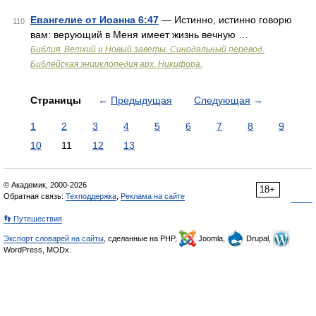
Евангелие от Иоанна 6:47
— Истинно, истинно говорю
110
вам: верующий в Меня имеет жизнь вечную …
Библия. Ветхий и Новый заветы. Синодальный перевод.
Библейская энциклопедия арх. Никифора.
Страницы
←
Предыдущая
Следующая
→
1
2
3
4
5
6
7
8
9
10
11
12
13
© Академик, 2000-2026
18+
Обратная связь:
Техподдержка
,
Реклама на сайте
👣 Путешествия
Экспорт словарей на сайты
, сделанные на PHP,
Joomla,
Drupal,
WordPress, MODx.