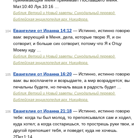
принимающий Меня принимает Пославшего Меня.
Мат.10:40 Лук.10:16 …
Библия. Ветхий и Новый заветы. Синодальный перевод.
Библейская энциклопедия арх. Никифора.
Евангелие от Иоанна 14:12
— Истинно, истинно говорю
104
вам: верующий в Меня, дела, которые творю Я, и он
сотворит, и больше сих сотворит, потому что Я к Отцу
Моему иду …
Библия. Ветхий и Новый заветы. Синодальный перевод.
Библейская энциклопедия арх. Никифора.
Евангелие от Иоанна 16:20
— Истинно, истинно говорю
105
вам: вы восплачете и возрыдаете, а мир возрадуется; вы
печальны будете, но печаль ваша в радость будет …
Библия. Ветхий и Новый заветы. Синодальный перевод.
Библейская энциклопедия арх. Никифора.
Евангелие от Иоанна 21:18
— Истинно, истинно говорю
106
тебе: когда ты был молод, то препоясывался сам и ходил,
куда хотел; а когда состаришься, то прострешь руки твои, и
другой препояшет тебя, и поведет, куда не хочешь.
2Пет.1:14 …